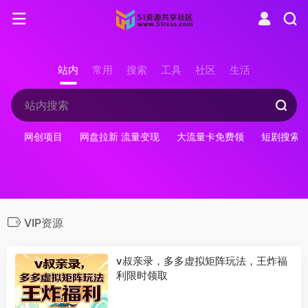
站内
常用
搜索
工具
社区
生活
网创项目
网盘拉新 流量变现
大流量卡免费领
短剧搜索
VIP资源
v叔亲录，多多虚拟矩阵玩法，王炸福
利限时领取