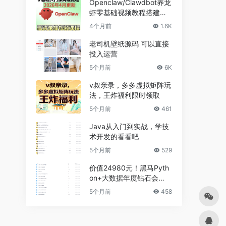
Openclaw/Clawdbot养龙
虾零基础视频教程搭建课A
I智能体本地部署
4个月前
1.6K
老司机壁纸源码 可以直接
投入运营
5个月前
6K
v叔亲录，多多虚拟矩阵玩
法，王炸福利限时领取
5个月前
461
Java从入门到实战，学技
术开发的看看吧
5个月前
529
价值24980元！黑马Pyth
on+大数据年度钻石会
员，14阶段完结无密
5个月前
458