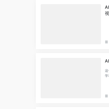
A
A
这
学
制