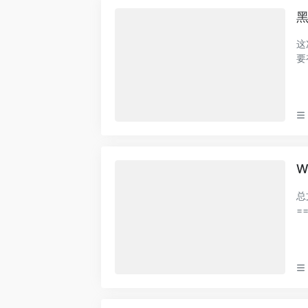
黑
这
要
W
总
===
│ 