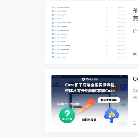
价
价
C
C
来
量