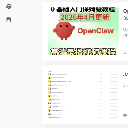
O
O
信
J
J