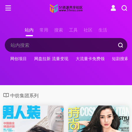
站内
常用
搜索
工具
社区
生活
网创项目
网盘拉新 流量变现
大流量卡免费领
短剧搜索
中纺集团系列