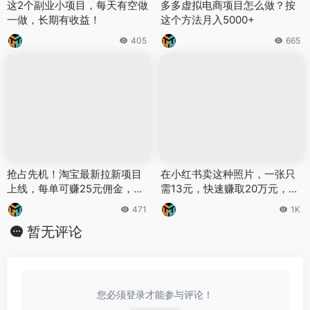
这2个副业小项目，每天有空做
多多虚拟电商项目怎么做？按
一做，长期有收益！
这个方法月入5000+
405
665
抢占先机！淘宝最新拉新项目
在小红书卖这种照片，一张只
上线，每单可赚25元佣金，详
需13元，快速赚取20万元，新
细教程速览
手也能轻松日入200+的秘诀！
471
1K
暂无评论
您必须登录才能参与评论！