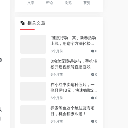
文章
评论
浏览
获赞
相关文章
“速度行动！某手新春活动
上线，用这个方法轻松薅3
81.55元红包！”
6个月前
0
赖
0粉丝无障碍参与，手机轻
松开启视频号直播游戏推
广新机遇！
6个月前
0
在小红书卖这种照片，一
张只需13元，快速赚取20
万元，新手也能轻松日入2
6个月前
0
00+的秘诀！
探索闲鱼这个绝佳蓝海项
以
目，机会稍纵即逝！
可
6个月前
0