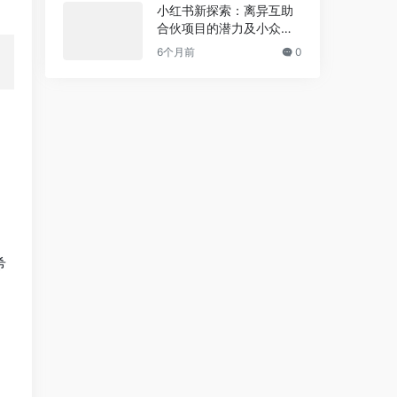
小红书新探索：离异互助
合伙项目的潜力及小众商
机的掘金机会
6个月前
0
希