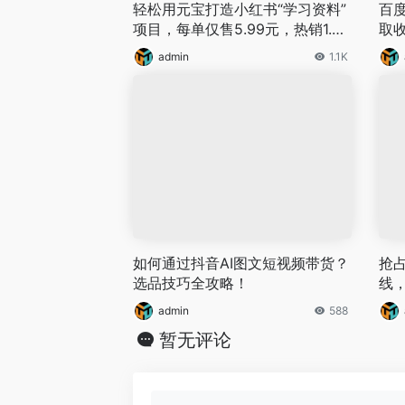
轻松用元宝打造小红书“学习资料”
百
项目，每单仅售5.99元，热销1.8
取
万单，实现十万+收益（附详细教
admin
1.1K
程）
如何通过抖音AI图文短视频带货？
抢
选品技巧全攻略！
线
程
admin
588
暂无评论