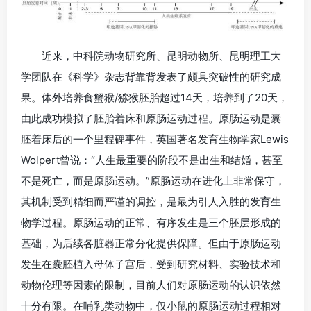
近来，中科院动物研究所、昆明动物所、昆明理工大
学团队在《科学》杂志背靠背发表了颇具突破性的研究成
果。体外培养食蟹猴/猕猴胚胎超过14天，培养到了20天，
由此成功模拟了胚胎着床和原肠运动过程。原肠运动是囊
胚着床后的一个里程碑事件，英国著名发育生物学家Lewis
Wolpert曾说：“人生最重要的阶段不是出生和结婚，甚至
不是死亡，而是原肠运动。”原肠运动在进化上非常保守，
其机制受到精细而严谨的调控，是最为引人入胜的发育生
物学过程。原肠运动的正常、有序发生是三个胚层形成的
基础，为后续各脏器正常分化提供保障。但由于原肠运动
发生在囊胚植入母体子宫后，受到研究材料、实验技术和
动物伦理等因素的限制，目前人们对原肠运动的认识依然
十分有限。在哺乳类动物中，仅小鼠的原肠运动过程相对