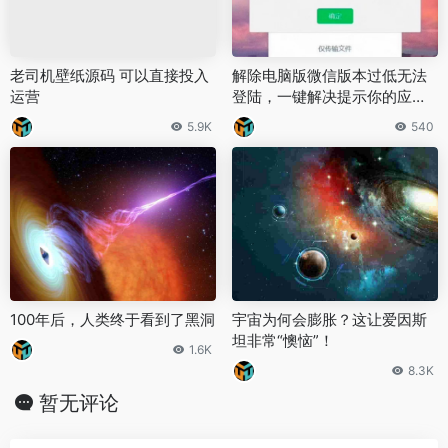
老司机壁纸源码 可以直接投入
解除电脑版微信版本过低无法
运营
登陆，一键解决提示你的应用
版本过低，请升级至最新版本
5.9K
540
后再登录的问题
100年后，人类终于看到了黑洞
宇宙为何会膨胀？这让爱因斯
坦非常“懊恼”！
1.6K
8.3K
暂无评论