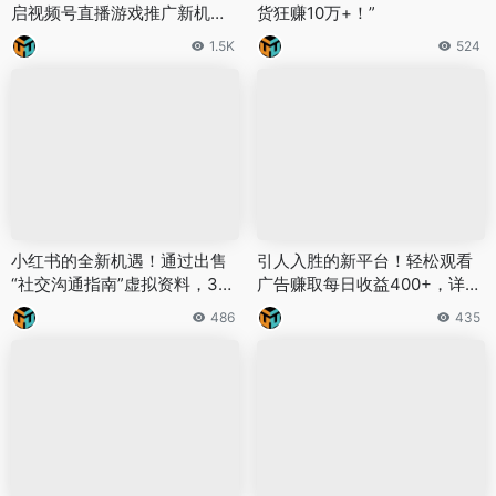
启视频号直播游戏推广新机
货狂赚10万+！”
遇！
1.5K
524
小红书的全新机遇！通过出售
引人入胜的新平台！轻松观看
“社交沟通指南”虚拟资料，3个
广告赚取每日收益400+，详细
月轻松赚取14万
教程助力小白快速上手
486
435