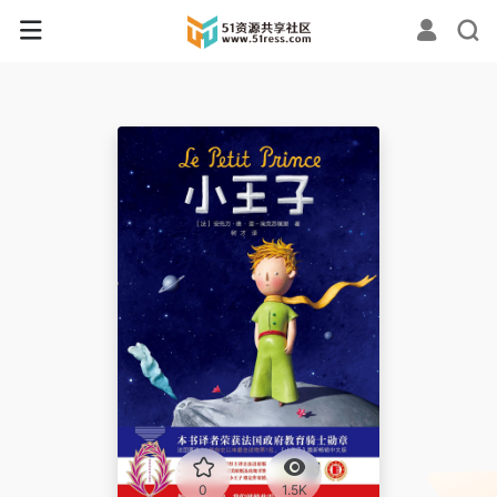
0
1.5K