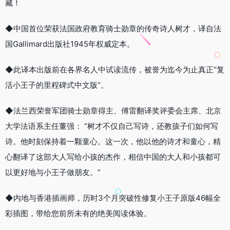
藏！
◆中国首位荣获法国政府教育骑士勋章的传奇诗人树才，译自法
国Gallimard出版社1945年权威定本。
◆此译本出版前在各界名人中试读流传，被誉为迄今为止真正“复
活小王子的里程碑式中文版”。
◆法兰西荣誉军团骑士勋章得主、傅雷翻译奖评委会主席、北京
大学法语系主任董强： “树才不仅自己写诗，还教孩子们如何写
诗。他时刻保持着一颗童心。这一次，他以他的诗才和童心，精
心翻译了这部大人写给小孩的杰作，相信中国的大人和小孩都可
以更好地与小王子做朋友。”
◆内地与香港插画师，历时3个月突破性修复小王子原版46幅全
彩插图，带给您前所未有的绝美阅读体验。