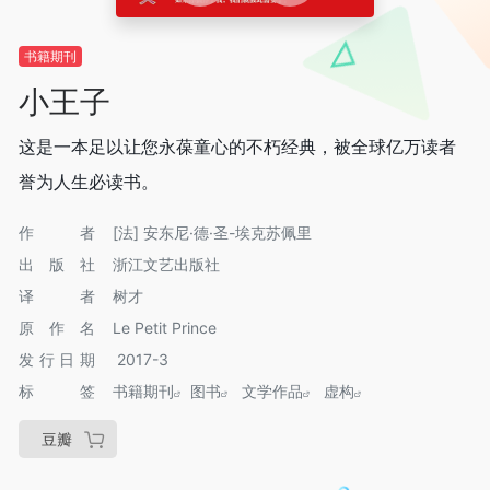
书籍期刊
小王子
这是一本足以让您永葆童心的不朽经典，被全球亿万读者
誉为人生必读书。
作者
[法] 安东尼·德·圣-埃克苏佩里
出版社
浙江文艺出版社
译者
树才
原作名
Le Petit Prince
发行日期
2017-3
标签
书籍期刊
图书
文学作品
虚构
豆瓣