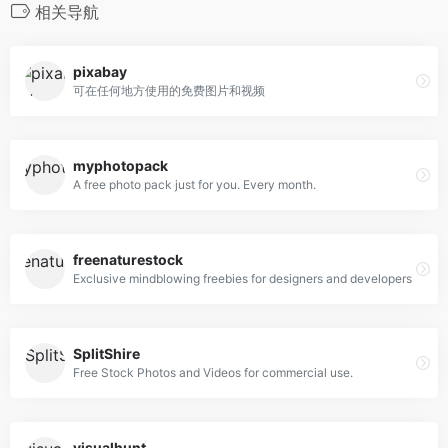
相关导航
pixabay
可在任何地方使用的免费图片和视频
myphotopack
A free photo pack just for you. Every month.
freenaturestock
Exclusive mindblowing freebies for designers and developers
SplitShire
Free Stock Photos and Videos for commercial use.
visualhunt