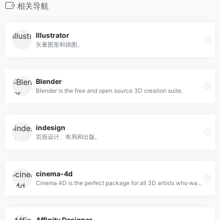
相关导航
Illustrator
矢量图形和插图。
Blender
Blender is the free and open source 3D creation suite.
indesign
页面设计、布局和出版。
cinema-4d
Cinema 4D is the perfect package for all 3D artists who want to achieve breathtaking results fast and hassle-free.
Affinity Designer