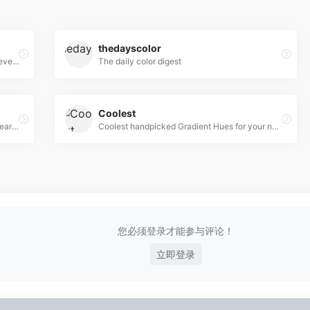
thedayscolor
Beautiful colors and designs to your inbox every week
The daily color digest
Coolest
WebGradients is a free collection of 180 linear gradients that you can use as content backdrops in any part of your website.
Coolest handpicked Gradient Hues for your next super ⚡ amazing stuff
您必须登录才能参与评论！
立即登录