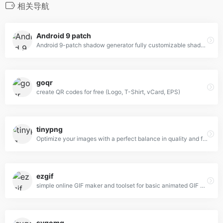
相关导航
Android 9 patch
Android 9-patch shadow generator fully customizable shadows
goqr
create QR codes for free (Logo, T-Shirt, vCard, EPS)
tinypng
Optimize your images with a perfect balance in quality and file size.
ezgif
simple online GIF maker and toolset for basic animated GIF editing.
svgomg