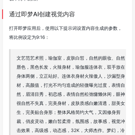
通过即梦AI创建视觉内容
打开即梦应用后，使用以下提示词设置内容生成的参数，
将比例设定为9:16：
文艺范艺术照，瑜伽室，皮肤白皙，自然的眼妆、自然
唇色，黑色长发，火辣身材，瑜伽服连体衣，双手放在
身体两侧，立正站好。连体衣身材火辣傲人，沙漏型身
材，高颜值，打光不均匀造成的轻微曝光过度，表情自
然，眉清目秀，初恋感，表情自然松弛慵懒休闲，眼神
很自然不失真，完美身材，皮肤质感白嫩清透，甜美女
生，完美贴合身形；整体风格简约大气，又因修身剪
裁，俏皮灵动，嫩白皙柔滑，氛围感，故事感，视觉冲
击效果，高级感，动态感，32K，大师杰作。梦幻，冷